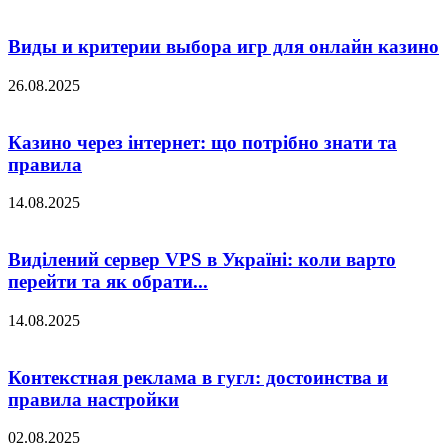
Виды и критерии выбора игр для онлайн казино
26.08.2025
Казино через інтернет: що потрібно знати та
правила
14.08.2025
Виділений сервер VPS в Україні: коли варто
перейти та як обрати...
14.08.2025
Контекстная реклама в гугл: достоинства и
правила настройки
02.08.2025