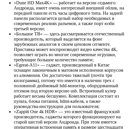
«Dune HD Max4K» — работает на версии седьмого
Андроида, имеет очень интересный внешний облик, на
передней панели есть часы цифрового типа. На задней
панели располагается целый набор необходимых в
современных реалиях разъемов, а также порт юзби
третьей версии;
«Большое ТВ» — здесь рассматривается отечественный
производитель, который выделяется на фоне
зарубежных аналогов в своем ценовом сегменте.
Приставка может воспроизводит видео качества 4К,
позволяет играть во многие современные игрушки,
требующие большое количество памяти;
«Egreat-A11» — гаджет, произведенный в Китае
оснащен лаконичным в матовом исполнении корпусом
из алюминия. Он достаточно тяжелый (почти три
килограмма), потому что имеется в наличии трех с
половиной дюймовый hdd-монитор, оборудованный
отсеком под вторую версию usb. Встроенный кулер
работает весьма бесшумно. Комплектация состоит из
пульта, блока питания, hdmi-кабеля, а также
руководства-инструкции для пользователя;
«Zappiti One 4k HDR» — это известный французский
производитель, гаджеты которого функционируют на
старой шестой версии Андроида. При этом имеется
оперативная встроенная память в размере шестнадцати