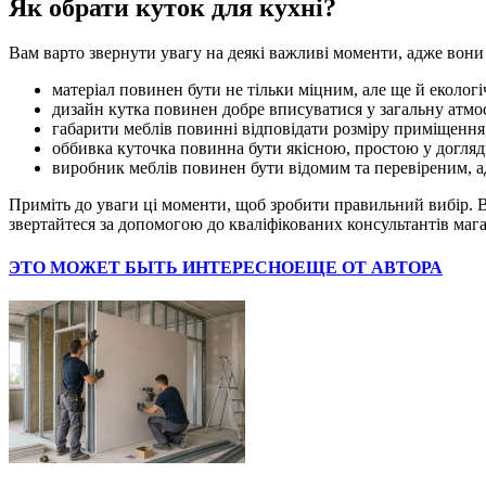
Як обрати куток для кухні?
Вам варто звернути увагу на деякі важливі моменти, адже вони
матеріал повинен бути не тільки міцним, але ще й екологі
дизайн кутка повинен добре вписуватися у загальну атмос
габарити меблів повинні відповідати розміру приміщення,
оббивка куточка повинна бути якісною, простою у догляд
виробник меблів повинен бути відомим та перевіреним, ад
Приміть до уваги ці моменти, щоб зробити правильний вибір. 
звертайтеся за допомогою до кваліфікованих консультантів маг
ЭТО МОЖЕТ БЫТЬ ИНТЕРЕСНО
ЕЩЕ ОТ АВТОРА