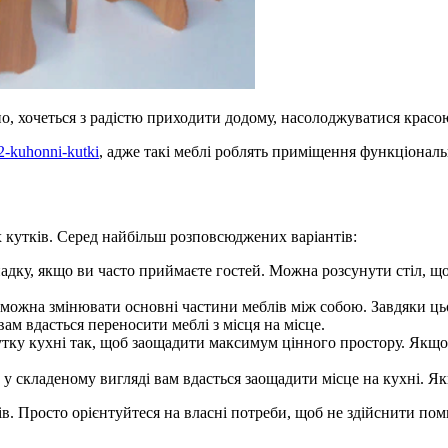
, хочеться з радістю приходити додому, насолоджуватися красою 
42-kuhonni-kutki
, адже такі меблі роблять приміщення функціонал
 кутків. Серед найбільш розповсюджених варіантів:
адку, якщо ви часто приймаєте гостей. Можна розсунути стіл, що
 можна змінювати основні частини меблів між собою. Завдяки цьо
 вам вдасться переносити меблі з місця на місце.
утку кухні так, щоб заощадити максимум цінного простору. Якщо 
у складеному вигляді вам вдасться заощадити місце на кухні. Як
в. Просто орієнтуйтеся на власні потреби, щоб не здійснити пом