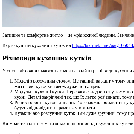
Затишне та комфортне житло – це мрія кожної людини. Звичайно
Варто купити кухонний куток на
https://lux-mebli.net/ua/g10504
Різновиди кухонних кутків
У спеціалізованих магазинах можна знайти різні види кухонних
Моделі з розсувним столом. Це гарний варіант у тому вип
житті такі куточки також дуже популярні.
Модульні кухонні кутки. Перевага складається у тому, що
кухні. Деталі закріплені так, що їх легко роз’єднати, тому
Рівносторонні кутові дивани. Його можна розмістити у к
будуть відповідати параметрам кімнати.
Вузький або розсувний куток. Він дуже зручний, тому що 
Ви можете знайти у магазинах інші різновиди кухонних куточкі