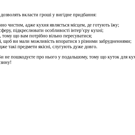
 дозволять вкласти гроші у вигідне придбання:
чно чистим, адже кухня являється місцем, де готують їжу;
феру, підкреслювати особливості інтер’єру кухні;
 тому що вам потрібно вільно пересуватися;
і, щоб ви мали можливість впоратися з різними забрудненнями;
же такі предмети якісні, слугують дуже довго.
Ви не пошкодуєте про нього у подальшому, тому що куток для ку
азину!