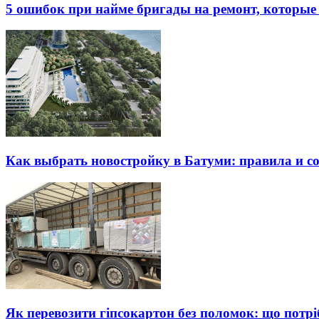
5 ошибок при найме бригады на ремонт, которые 
Как выбрать новостройку в Батуми: правила и с
Як перевозити гіпсокартон без поломок: що потрі