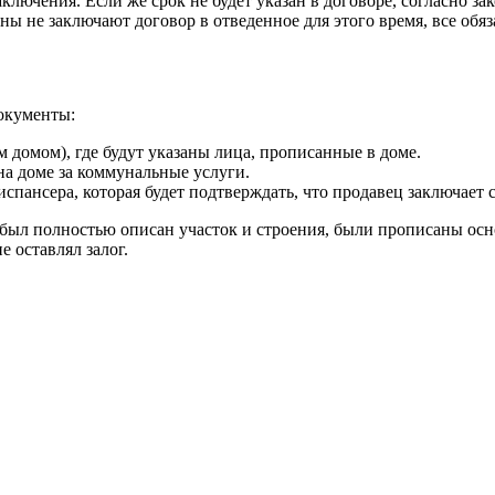
ключения. Если же срок не будет указан в договоре, согласно за
ы не заключают договор в отведенное для этого время, все обяз
окументы:
 домом), где будут указаны лица, прописанные в доме.
а доме за коммунальные услуги.
спансера, которая будет подтверждать, что продавец заключает
был полностью описан участок и строения, были прописаны осн
е оставлял залог.