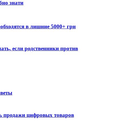
бно знати
обходятся в лишние 5000+ грн
лать, если родственники против
оветы
ть продажи цифровых товаров