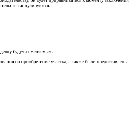
конодательству, он будет приравниваться к моменту заключения
ательства аннулируются.
 сделку будучи вменяемым.
ования на приобретение участка, а также были предоставлены