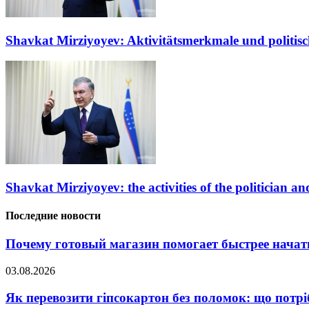
Shavkat Mirziyoyev: Aktivitätsmerkmale und politisc
Shavkat Mirziyoyev: the activities of the politician and
Последние новости
Почему готовый магазин помогает быстрее нача
03.08.2026
Як перевозити гіпсокартон без поломок: що потрі