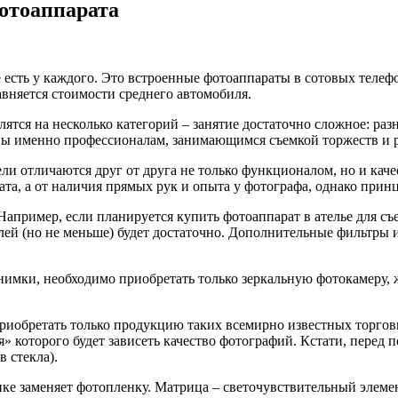
отоаппарата
есть у каждого.
Это встроенные фотоаппараты в сотовых телефо
вняется стоимости среднего автомобиля.
тся на несколько категорий – занятие достаточно сложное: разн
ужны именно профессионалам, занимающимся съемкой торжеств и
ли отличаются друг от друга не только функционалом, но и кач
рата, а от наличия прямых рук и опыта у фотографа, однако при
. Например, если планируется купить фотоаппарат в ателье для 
елей (но не меньше) будет достаточно. Дополнительные фильтры
снимки, необходимо приобретать только зеркальную фотокамеру,
риобретать только продукцию таких всемирно известных торговы
ния» которого будет зависеть качество фотографий. Кстати, перед
 стекла).
ке заменяет фотопленку. Матрица – светочувствительный элемен