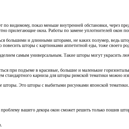
рт по видимому, показ меньше внутренней обстановки, через пр
но прилегающие окна. Работы по замене уплотнителей окон пом
ься большими и длинными шторами, не каких полумер, ведь штор
повесить шторы с картинками аппетитной еды, тоже своего рода
зделием самым универсальным. Такие шторы могут украсить люб
ься при подъеме в красивые, большие и маленькие горизонталь
м стандартного карниза для шторы римской тематики можно из
ие шторы. Это шторы с выбитыми рисунками японской тематики.
 проблему вашего декора окон сможет решить только пошив штор
.