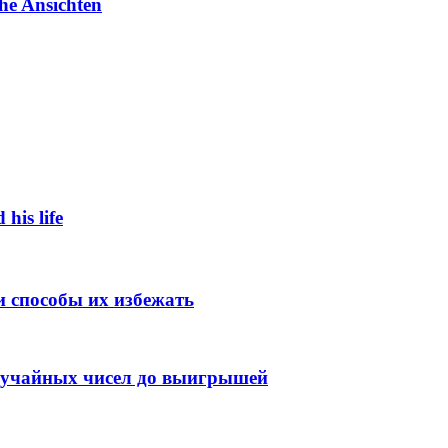
he Ansichten
 his life
 способы их избежать
случайных чисел до выигрышей