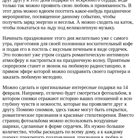
только так можно проявить свою любовь и привязанность. В
этот день можно вдвоем посетить какое-нибудь праздничное
мероприятие, посвященное данному событию, чтобы
получить заряд энергии и веселья. А можно сходить на каток,
чтобы покататься на льду под великолепную музыку.
Начинать празднование этого дня желательно уже с самого
утра, приготовив для своей половинки восхитительный кофе
и подав его в постель с вкусным печеньем в виде сердечек.
Это позволит уже утром создать романтическую интимную
атмосферу и настроиться на праздничную волну. Приятным
сюрпризом станет и звонок на любимую радиостанцию, в
прямом эфире которой можно поздравить своего партнера и
заказать любимую мелодию.
Можно сделать и оригинальные интересные подарки на 14
февраля. Например, отлично будет смотреться фотоальбом, в
котором снимки отражают историю ваших отношений и всю
глубину чувств и нежности, которые вы проявляете друг к
другу. Помимо снимков, здесь также могут быть открытки,
романтические признания и красивые стихотворения. Вместо
страниц фотоальбома можно использовать воздушные
шарики, сделанные в форме сердечек. Их нужно большое
количество, чтобы раскидать по всему дому, а к каждому
шарику прикрепить поздравления, признания в любви и