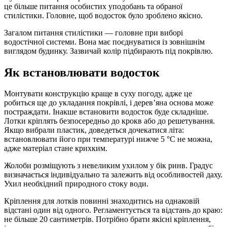
це більше питання особистих уподобань та обраної
стилістики. Головне, щоб водосток було зроблено якісно.
Загалом питання стилістики — головне при виборі
водостічної системи. Вона має поєднуватися із зовнішнім
виглядом будинку. Зазвичай колір підбирають під покрівлю.
Як встановлювати водосток
Монтувати конструкцію краще в суху погоду, адже це
робиться ще до укладання покрівлі, і дерев’яна основа може
постраждати. Інакше встановити водосток буде складніше.
Лотки кріплять безпосередньо до крокв або до решетування.
Якщо вибрали пластик, доведеться дочекатися літа:
встановлювати його при температурі нижче 5 °C не можна,
адже матеріал стане крихким.
Жолоби розміщують з невеликим ухилом у бік ринв. Градус
визначається індивідуально та залежить від особливостей даху.
Ухил необхідний природного стоку води.
Кріплення для лотків повинні знаходитись на однаковій
відстані один від одного. Регламентується та відстань до краю:
не більше 20 сантиметрів. Потрібно брати якісні кріплення,