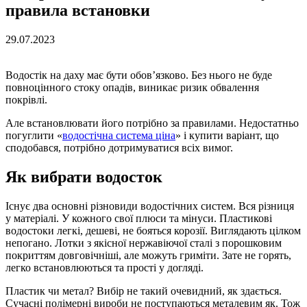
правила встановки
29.07.2023
Водостік на даху має бути обов’язково. Без нього не буде
повноцінного стоку опадів, виникає ризик обвалення
покрівлі.
Але встановлювати його потрібно за правилами. Недостатньо
погуглити «
водостічна система ціна
» і купити варіант, що
сподобався, потрібно дотримуватися всіх вимог.
Як вибрати водосток
Існує два основні різновиди водостічних систем. Вся різниця
у матеріалі. У кожного свої плюси та мінуси. Пластикові
водостоки легкі, дешеві, не бояться корозії. Виглядають цілком
непогано. Лотки з якісної нержавіючої сталі з порошковим
покриттям довговічніші, але можуть гриміти. Зате не горять,
легко встановлюються та прості у догляді.
Пластик чи метал? Вибір не такий очевидний, як здається.
Сучасні полімерні вироби не поступаються металевим як. Тож