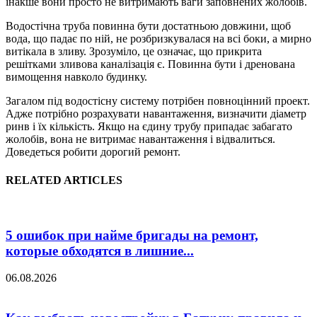
інакше вони просто не витримають ваги заповнених жолобів.
Водостічна труба повинна бути достатньою довжини, щоб
вода, що падає по ній, не розбризкувалася на всі боки, а мирно
витікала в зливу. Зрозуміло, це означає, що прикрита
решітками зливова каналізація є. Повинна бути і дренована
вимощення навколо будинку.
Загалом під водостісну систему потрібен повноцінний проект.
Адже потрібно розрахувати навантаження, визначити діаметр
ринв і їх кількість. Якщо на єдину трубу припадає забагато
жолобів, вона не витримає навантаження і відвалиться.
Доведеться робити дорогий ремонт.
RELATED ARTICLES
5 ошибок при найме бригады на ремонт,
которые обходятся в лишние...
06.08.2026