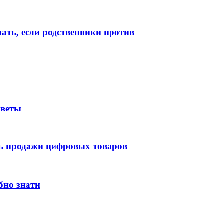
лать, если родственники против
оветы
ть продажи цифровых товаров
бно знати