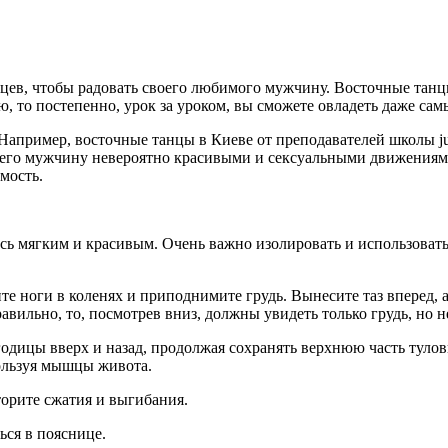
ев, чтобы радовать своего любимого мужчину.
Восточные танцы
тью, то постепенно, урок за уроком, вы сможете овладеть даже 
апример, восточные танцы в Киеве от преподавателей школы juli
оего мужчину невероятно красивыми и сексуальными движениями,
мость.
ь мягким и красивым. Очень важно изолировать и использовать 
те ноги в коленях и приподнимите грудь. Вынесите таз вперед,
вильно, то, посмотрев вниз, должны увидеть только грудь, но не
годицы вверх и назад, продолжая сохранять верхнюю часть туло
пользуя мышцы живота.
торите сжатия и выгибания.
ся в пояснице.