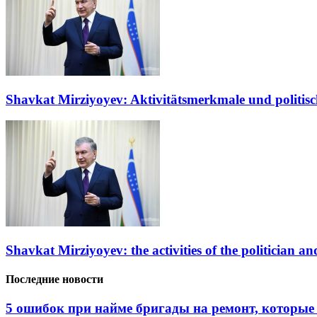
Shavkat Mirziyoyev: Aktivitätsmerkmale und politisc
Shavkat Mirziyoyev: the activities of the politician and
Последние новости
5 ошибок при найме бригады на ремонт, которые 