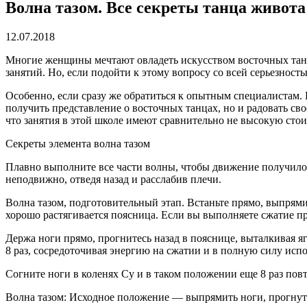
Волна тазом. Все секреты танца живота
12.07.2018
Многие женщины мечтают овладеть искусством восточных танц
занятий. Но, если подойти к этому вопросу со всей серьезнос
Особенно, если сразу же обратиться к опытным специалистам. Н
получить представление о восточных танцах, но и радовать св
что занятия в этой школе имеют сравнительно не высокую стои
Секреты элемента волна тазом
Плавно выполните все части волны, чтобы движение получилос
неподвижно, отведя назад и расслабив плечи.
Волна тазом, подготовительный этап. Встаньте прямо, выпрями
хорошо растягивается поясница. Если вы выполняете сжатие пра
Держа ноги прямо, прогнитесь назад в пояснице, выталкивая я
8 раз, сосредоточивая энергию на сжатии и в полную силу ис
Согните ноги в коленях Су и в таком положении еще 8 раз пов
Волна тазом: Исходное положение — выпрямить ноги, прогнуть