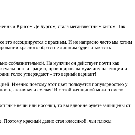
лненный Крисом Де Бургом, стала мегаизвестным хитом.
Так
се это ассоциируется с красным. И не напрасно часто мы хотим
ровании красного образа не лишним будет и заказать
но-соблазнительной. На мужчин он действует почти как
сексуальность и грацию, провоцировала мужчину на эмоции и
 один голос утверждают – это верный вариант!
цией. Именно поэтому этот цвет пользуется популярностью у
чность, активная и смелая! И с этой женщиной можно смело
ерстяные вещи или носочки, то вы вдвойне будете защищены от
е. Поэтому красный давно стал классикой, чьи плюсы