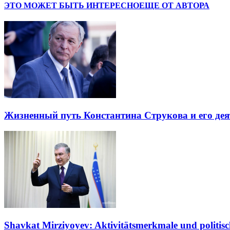
ЭТО МОЖЕТ БЫТЬ ИНТЕРЕСНО
ЕЩЕ ОТ АВТОРА
Жизненный путь Константина Струкова и его дея
Shavkat Mirziyoyev: Aktivitätsmerkmale und politisc