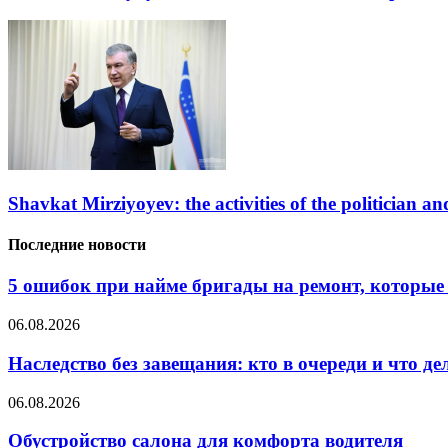
Shavkat Mirziyoyev: the activities of the politician and
Последние новости
5 ошибок при найме бригады на ремонт, которые 
06.08.2026
Наследство без завещания: кто в очереди и что де
06.08.2026
Обустройство салона для комфорта водителя