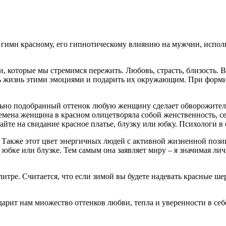
- гимн красному, его гипнотическому влиянию на мужчин, испо
 которые мы стремимся пережить. Любовь, страсть, близость. В
ить жизнь этими эмоциями и подарить их окружающим. При форми
ьно подобранный оттенок любую женщину сделает обворожитель
времена женщина в красном олицетворяла собой женственность, 
айте на свидание красное платье, блузку или юбку. Психологи в
 Также этот цвет энергичных людей с активной жизненной пози
юбке или блузке. Тем самым она заявляет миру – я значимая ли
литре. Считается, что если зимой вы будете надевать красные ш
дарит нам множество оттенков любви, тепла и уверенности в себ