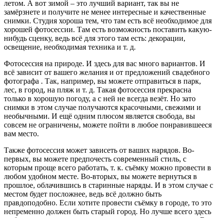
летом. А вот зимой – это лучший вариант, так вы не
замёрзнете и получите не менее интересные и качественные
снимки. Студия хороша тем, что там есть всё необходимое для
хорошей фотосессии. Там есть возможность поставить какую-
нибудь сценку, ведь всё для этого там есть: декорации,
освещение, необходимая техника и т. д.
Фотосессия на природе. И здесь для вас много вариантов. И
всё зависит от вашего желания и от предложений свадебного
фотографа . Так, например, вы можете отправиться в парк,
лес, в город, на пляж и т. д. Такая фотосессия прекрасна
только в хорошую погоду, а с ней не всегда везёт. Но зато
снимки в этом случае получаются красочными, свежими и
необычными. И ещё одним плюсом является свобода, вы
совсем не ограничены, можете пойти в любое понравившееся
вам место.
Также фотосессия может зависеть от ваших нарядов. Во-
первых, вы можете предпочесть современный стиль, с
которым проще всего работать, т. к. съёмку можно провести в
любом удобном месте. Во-вторых, вы можете вернуться в
прошлое, облачившись в старинные наряды. И в этом случае с
местом будет посложнее, ведь всё должно быть
правдоподобно. Если хотите провести съёмку в городе, то это
непременно должен быть старый город. Но лучше всего здесь