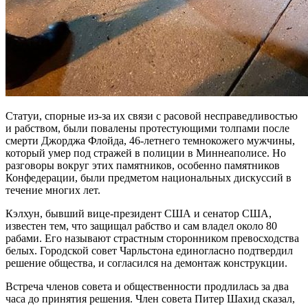
Статуи, спорные из-за их связи с расовой несправедливостью
и рабством, были повалены протестующими толпами после
смерти Джорджа Флойда, 46-летнего темнокожего мужчины,
который умер под стражей в полиции в Миннеаполисе.
Но
разговоры вокруг этих памятников, особенно памятников
Конфедерации, были предметом национальных дискуссий в
течение многих лет.
Кэлхун, бывший вице-президент США и сенатор США,
известен тем, что защищал рабство и сам владел около 80
рабами. Его называют страстным сторонником превосходства
белых. Городской совет Чарльстона единогласно подтвердил
решение общества, и согласился на демонтаж конструкции.
Встреча членов совета и общественности продлилась за два
часа до принятия решения. Член совета Питер Шахид сказал,