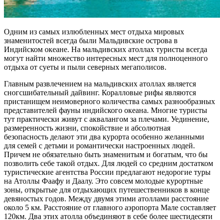
Одним из самых излюбленных мест отдыха мировых
знаменитостей всегда были Мальдивские острова в
Индийском океане.
На мальдивских атоллах туристы всегда
могут найти множество интересных мест для полноценного
отдыха от суеты и пыли северных мегаполисов.
Главным развлечением на мальдивских атоллах является
сногсшибательный дайвинг. Коралловые рифы являются
пристанищем неимоверного количества самых разнообразных
представителей фауны индийского океана. Многие туристы
тут практически живут с аквалангом за плечами. Уединение,
размеренность жизни, спокойствие и абсолютная
безопасность делают эти два курорта особенно желанными
для семей с детьми и романтически настроенных людей.
Причем не обязательно быть знаменитым и богатым, что бы
позволить себе такой отдых. Для людей со средним достатком
туристические агентства России предлагают недорогие туры
на Атоллы Фаафу и Даалу. Это совсем молодые курортные
зоны, открытые для отдыхающих путешественников в конце
девяностых годов. Между двумя этими атоллами расстояние
около 5 км. Расстояние от главного аэропорта Мале составляет
120км. Два этих атолла объединяют в себе более шестидесяти