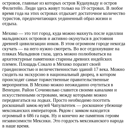
островов, главные из которых остров Кудахуваду и остров
Филитейо. Люди здесь живут только на 19 островах. В любое
время года на этих островах отдыхает достаточное количество
туристов, предпочитающих уединенный образ жизни и
отдыха.
Мехико — это тот город, куда можно махнуть после идиллии
мальдивских островов и активно окунуться в достояния
древней цивилизации инков. В этом огромном городе некогда
скучать — на него нужно смотреть. Во все отдохнувшие на
пляжах Мальдивов глаза, здесь можно полюбоваться на
архитектурные памятники старины древних индейских
племен. Площадь Сокало в Мехико поразит своей
грандиозностью и величественностью зданий 17 века. Можно
сходить на экскурсию в национальный дворец, в котором
происходят самые торжественные правительственные
мероприятия. В Мехико можно неожиданно очутиться в
Венеции. Район Сочимилько славится своими каналами и
искусственными островами, между которыми можно
передвигаться на лодках. Просто необходимо посетить
роскошный замок-музей Чапультепек — роскошное убежище
мексиканских императоров. Рядом с замком находится
огромный в 686 га парк. Ну и конечно же памятник героям
независимости Мексики. Это гордость мексиканского народа
в наше время.