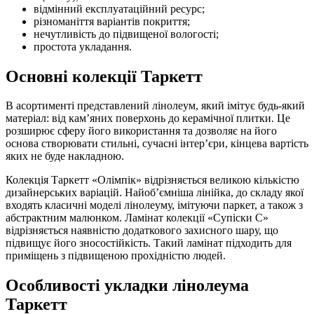
відмінний експлуатаційний ресурс;
різноманіття варіантів покриття;
нечутливість до підвищеної вологості;
простота укладання.
Основні колекції Таркетт
В асортименті представлений лінолеум, який імітує будь-який
матеріал: від кам’яних поверхонь до керамічної плитки. Це
розширює сферу його використання та дозволяє на його
основа створювати стильні, сучасні інтер’єри, кінцева вартість
яких не буде накладною.
Колекція Таркетт «Олімпік» відрізняється великою кількістю
дизайнерських варіацій. Найоб’ємніша лінійка, до складу якої
входять класичні моделі лінолеуму, імітуючи паркет, а також з
абстрактним малюнком. Ламінат колекції «Супіски С»
відрізняється наявністю додаткового захисного шару, що
підвищує його зносостійкість. Такий ламінат підходить для
приміщень з підвищеною прохідністю людей.
Особливості укладки лінолеума
Таркетт