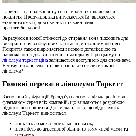
Таркетт – найвідоміший у світі виробник підлогового
покриття. Продукція, яка випускається їм, вважається
еталоном якості, довговічності та зовнішньої
презентабельності.
За рахунок високої стійкості до стирання вона підходить для
використання в побутових та комерційних приміщеннях.
Покриття також відрізняється високою деталізацією та
наближеністю до автентичного матеріалу. При цьому на
лінолеум таркетт ціна
залишається доступною для споживача.
В чому його переваги та як правильно стелити такий
лінолеум?
Головні переваги лінолеума Таркетт
Заснований у Франції, бренд буквально за кілька років став
флагманом серед всіх компаній, що займаються розробкою
підлогового покриття. До числа плюсів, що відрізняють
лінолеум Таркетт, відноситься:
стійкість до механічних навантажень;
інертність до агресивної рідини (в тому числі масла та
ацетону);