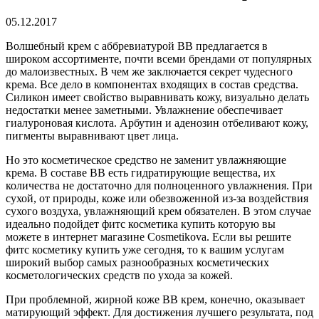
05.12.2017
Волшебный крем с аббревиатурой ВВ предлагается в
широком ассортименте, почти всеми брендами от популярных
до малоизвестных.
В чем же заключается секрет чудесного
крема. Все дело в компонентах входящих в состав средства.
Силикон имеет свойство выравнивать кожу, визуально делать
недостатки менее заметными. Увлажнение обеспечивает
гиалуроновая кислота. Арбутин и аденозин отбеливают кожу,
пигменты выравнивают цвет лица.
Но это косметическое средство не заменит увлажняющие
крема. В составе ВВ есть гидратирующие вещества, их
количества не достаточно для полноценного увлажнения. При
сухой, от природы, коже или обезвоженной из-за воздействия
сухого воздуха, увлажняющий крем обязателен. В этом случае
идеально подойдет фитс косметика купить которую вы
можете в интернет магазине Сosmetikova. Если вы решите
фитс косметику купить уже сегодня, то к вашим услугам
широкий выбор самых разнообразных косметических
косметологических средств по ухода за кожей.
При проблемной, жирной коже ВВ крем, конечно, оказывает
матирующий эффект. Для достижения лучшего результата, под