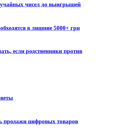
случайных чисел до выигрышей
обходятся в лишние 5000+ грн
лать, если родственники против
оветы
ть продажи цифровых товаров