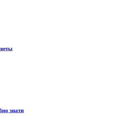
оветы
бно знати