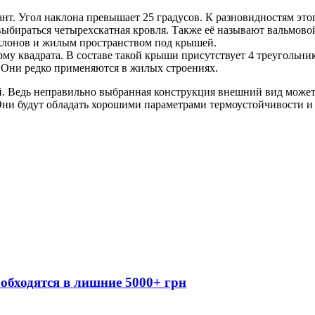
т. Угол наклона превышает 25 градусов. К разновидностям это
бираться четырехскатная кровля. Также её называют вальмовой
клонов и жилым пространством под крышей.
 квадрата. В составе такой крыши присутствует 4 треугольника
. Они редко применяются в жилых строениях.
. Ведь неправильно выбранная конструкция внешний вид может
 Они будут обладать хорошими параметрами термоустойчивости 
обходятся в лишние 5000+ грн