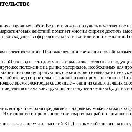
ительстве
ания сварочных работ.
Ведь так можно получить качественное н
маркетинговых действий помогает многим фирмам достичь высок
, происходящее в сфере деятельности той или иной компании. 
овая электростанция. При выключении света они способны заме
ецЭлектрод» – это доступная и высококачественная продукция 
лидирующее положение на рынке материалов, необходимых для пр
ьтации по поводу продукции, сравнительно невысокие цены, ка
ля любого вида строительства: жилого или промышленного. По э
стоящее время электроды сварочные – один из самых лучших сп
 повредиться сама конструкция, но полученные швы будут имет
ия, который сегодня предлагается на рынке, может вызвать за
. Их используют при выполнении сварочных работ с помощью с
и позволяют получить высокий КПД, а также обеспечить высоку