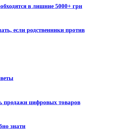
обходятся в лишние 5000+ грн
лать, если родственники против
оветы
ть продажи цифровых товаров
бно знати