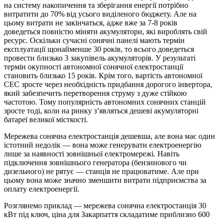
на систему накопичення та зберігання енергії потрібно
витратити до 70% від усього виділеного бюджету. Але на
цьому витрати не закінчаться, адже вже за 7-8 років
доведеться повністю міняти акумулятори, які вироблять свій
ресурс. Оскільки сучасні сонячні панелі мають термін
експлуатації щонайменше 30 років, то всього доведеться
провести близько 3 закупівель акумуляторів. У результаті
термін окупності автономної сонячної електростанції
становить близько 15 років. Крім того, вартість автономної
СЕС зросте через необхідність придбання дорогого інвертора,
який забезпечить перетворення струму з дуже стійкою
частотою. Тому популярність автономних сонячних станцій
зросте тоді, коли на ринку з’являться дешеві акумуляторні
батареї великої місткості.
Мережева сонячна електростанція дешевша, але вона має один
істотний недолік — вона може генерувати електроенергію
лише за наявності зовнішньої електромережі. Навіть
підключення зовнішнього генератора (бензинового чи
дизельного) не рятує — станція не працюватиме. Але при
цьому вона може значно зменшити витрати підприємства за
оплату електроенергії.
Розглянемо приклад — мережева сонячна електростанція 30
кВт під ключ, ціна для Закарпаття складатиме приблизно 600