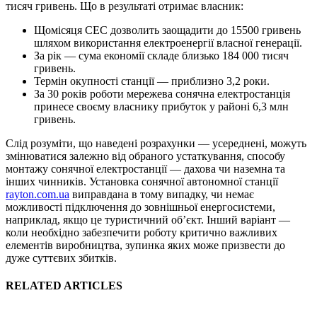
тисяч гривень. Що в результаті отримає власник:
Щомісяця СЕС дозволить заощадити до 15500 гривень
шляхом використання електроенергії власної генерації.
За рік — сума економії складе близько 184 000 тисяч
гривень.
Термін окупності станції — приблизно 3,2 роки.
За 30 років роботи мережева сонячна електростанція
принесе своєму власнику прибуток у районі 6,3 млн
гривень.
Слід розуміти, що наведені розрахунки — усереднені, можуть
змінюватися залежно від обраного устаткування, способу
монтажу сонячної електростанції — дахова чи наземна та
інших чинників. Установка сонячної автономної станції
rayton.com.ua
виправдана в тому випадку, чи немає
можливості підключення до зовнішньої енергосистеми,
наприклад, якщо це туристичний об’єкт. Інший варіант —
коли необхідно забезпечити роботу критично важливих
елементів виробництва, зупинка яких може призвести до
дуже суттєвих збитків.
RELATED ARTICLES