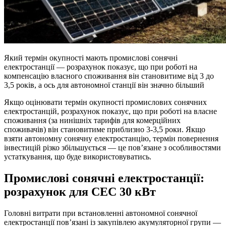
Який термін окупності мають промислові сонячні
електростанції — розрахунок показує, що при роботі на
компенсацію власного споживання він становитиме від 3 до
3,5 років, а ось для автономної станції він значно більший
Якщо оцінювати термін окупності промислових сонячних
електростанцій, розрахунок показує, що при роботі на власне
споживання (за нинішніх тарифів для комерційних
споживачів) він становитиме приблизно 3-3,5 роки. Якщо
взяти автономну сонячну електростанцію, термін повернення
інвестицій різко збільшується — це пов’язане з особливостями
устаткування, що буде використовуватись.
Промислові сонячні електростанції:
розрахунок для СЕС 30 кВт
Головні витрати при встановленні автономної сонячної
електростанції пов’язані із закупівлею акумуляторної групи —