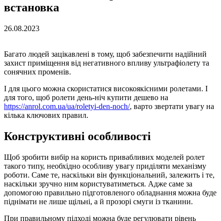
встановка
26.08.2023
Багато людей зацікавлені в тому, щоб забезпечити надійний
захист приміщення від негативного впливу ультрафіолету та
сонячних променів.
І для цього можна скористатися високоякісними ролетами. І
для того, щоб ролети день-ніч купити дешево на
https://anrol.com.ua/ua/roletyi-den-noch/
, варто звертати увагу на
кілька ключових правил.
Конструктивні особливості
Щоб зробити вибір на користь привабливих моделей ролет
такого типу, необхідно особливу увагу приділяти механізму
роботи. Саме те, наскільки він функціональний, залежить і те,
наскільки зручно ним користуватиметься. Адже саме за
допомогою правильно підготовленого обладнання можна буде
піднімати не лише щільні, а й прозорі смуги із тканини.
При правильному підході можна буде регулювати рівень