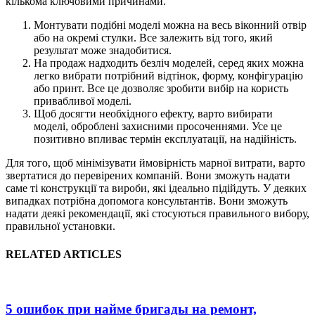
кількома ключовими причинами.
Монтувати подібні моделі можна на весь віконний отвір
або на окремі стулки. Все залежить від того, який
результат може знадобитися.
На продаж надходить безліч моделей, серед яких можна
легко вибрати потрібний відтінок, форму, конфігурацію
або принт. Все це дозволяє зробити вибір на користь
привабливої моделі.
Щоб досягти необхідного ефекту, варто вибирати
моделі, оброблені захисними просоченнями. Усе це
позитивно впливає термін експлуатації, на надійність.
Для того, щоб мінімізувати ймовірність марної витрати, варто
звертатися до перевірених компаній. Вони зможуть надати
саме ті конструкції та вироби, які ідеально підійдуть. У деяких
випадках потрібна допомога консультантів. Вони зможуть
надати деякі рекомендації, які стосуються правильного вибору,
правильної установки.
RELATED ARTICLES
5 ошибок при найме бригады на ремонт,