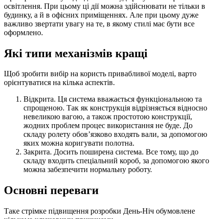
освітлення. При цьому ці дії можна здійснювати не тільки в
будинку, а й в офісних приміщеннях. Але при цьому дуже
важливо звертати увагу на те, в якому стилі має бути все
оформлено.
Які типи механізмів кращі
Щоб зробити вибір на користь привабливої моделі, варто
орієнтуватися на кілька аспектів.
Відкрита. Ця система вважається функціональною та
спрощеною. Так як конструкція відрізняється відносно
невеликою вагою, а також простотою конструкції,
жодних проблем процес використання не буде. До
складу ролету обов’язково входять вали, за допомогою
яких можна коригувати полотна.
Закрита. Досить поширена система. Все тому, що до
складу входить спеціальний короб, за допомогою якого
можна забезпечити нормальну роботу.
Основні переваги
Таке стрімке підвищення розробки День-Ніч обумовлене