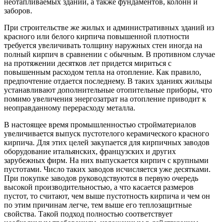
неотапливаемых зданий, а также фундаментов, колонн и
заборов.
При строительстве же жилых и административных зданий из
красного или белого кирпича повышенной плотности
требуется увеличивать толщину наружных стен иногда на
полный кирпич в сравнении с обычным. В противном случае
на протяжении десятков лет придется мириться с
повышенным расходом тепла на отопление. Как правило,
предпочтение отдается последнему. В таких зданиях жильцы
устанавливают дополнительные отопительные приборы, что
помимо увеличения энергозатрат на отопление приводит к
неоправданному перерасходу металла.
В настоящее время промышленностью стройматериалов
увеличивается выпуск пустотелого керамического красного
кирпича. Для этих целей закупается для кирпичных заводов
оборудование итальянских, французских и других
зарубежных фирм. На них выпускается кирпич с крупными
пустотами. Число таких заводов исчисляется уже десятками.
При покупке заводов руководствуются в первую очередь
высокой производительностью, а что касается размеров
пустот, то считают, чем выше пустотность кирпича и чем он
по этим причинам легче, тем выше его теплозащитные
свойства. Такой подход полностью соответствует