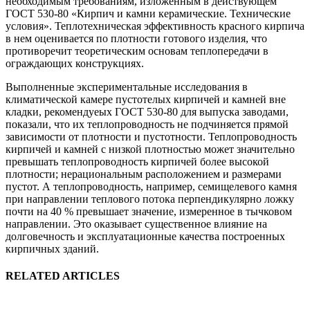
необходимым требованиям, изложенным в действующем
ГОСТ 530-80 «Кирпич и камни керамические. Технические
условия». Теплотехническая эффективность красного кирпича
в нем оценивается по плотности готового изделия, что
противоречит теоретическим основам теплопередачи в
ограждающих конструкциях.
Выполненные экспериментальные исследования в
климатической камере пустотелых кирпичей и камней вне
кладки, рекомендуеых ГОСТ 530-80 для выпуска заводами,
показали, что их теплопроводность не подчиняется прямой
зависимости от плотности и пустотности. Теплопроводность
кирпичей и камней с низкой плотностью может значительно
превышать теплопроводность кирпичей более высокой
плотности; нерациональным расположением и размерами
пустот. А теплопроводность, например, семищелевого камня
при направлении теплового потока перпендикулярно ложку
почти на 40 % превышает значение, измеренное в тычковом
направлении. Это оказывает существенное влияние на
долговечность и эксплуатационные качества построенных
кирпичных зданий.
RELATED ARTICLES