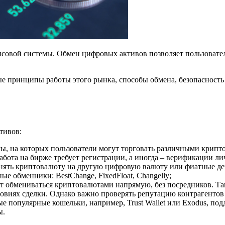
овой системы. Обмен цифровых активов позволяет пользователя
ые принципы работы этого рынка, способы обмена, безопасность
тивов:
, на которых пользователи могут торговать различными крип
бота на бирже требует регистрации, а иногда – верификации ли
ять криптовалюту на другую цифровую валюту или фиатные ден
е обменники: BestChange, FixedFloat, Changelly;
т обмениваться криптовалютами напрямую, без посредников. Таки
овиях сделки. Однако важно проверять репутацию контрагентов
 популярные кошельки, например, Trust Wallet или Exodus, по
ы.