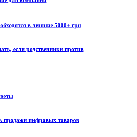
ние для компании
обходятся в лишние 5000+ грн
лать, если родственники против
оветы
ть продажи цифровых товаров