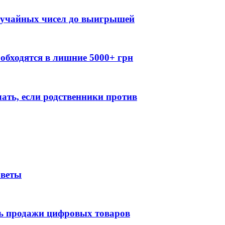
случайных чисел до выигрышей
обходятся в лишние 5000+ грн
лать, если родственники против
оветы
ть продажи цифровых товаров