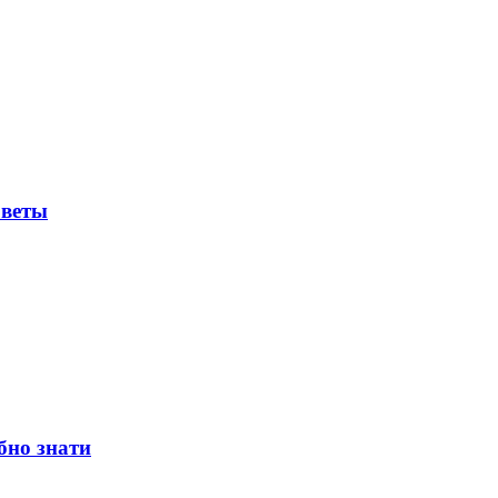
оветы
бно знати