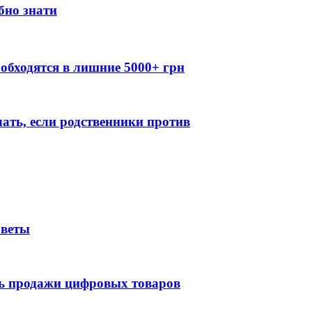
бно знати
обходятся в лишние 5000+ грн
лать, если родственники против
оветы
ть продажи цифровых товаров