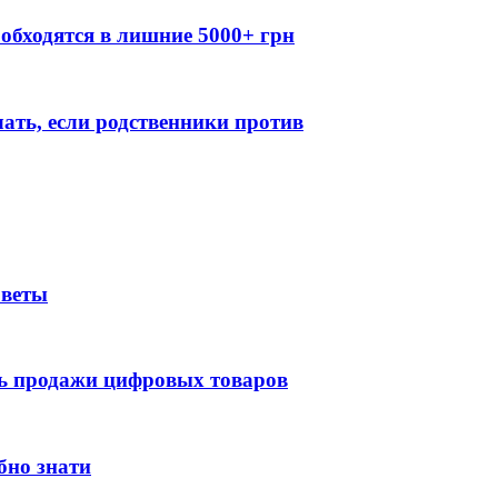
обходятся в лишние 5000+ грн
лать, если родственники против
оветы
ть продажи цифровых товаров
бно знати