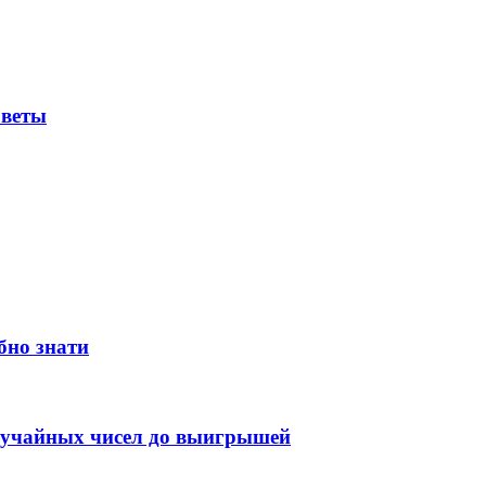
оветы
бно знати
случайных чисел до выигрышей