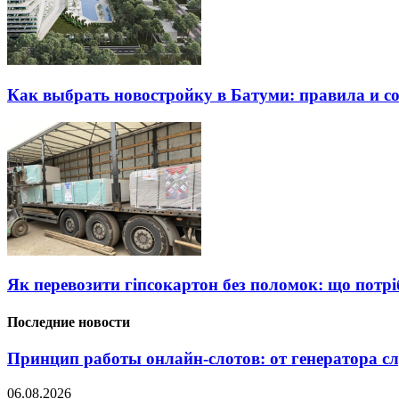
Как выбрать новостройку в Батуми: правила и с
Як перевозити гіпсокартон без поломок: що потрі
Последние новости
Принцип работы онлайн-слотов: от генератора 
06.08.2026