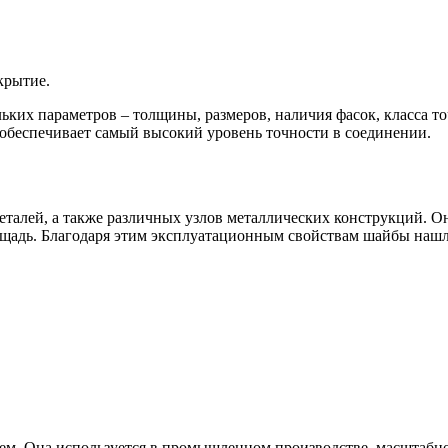
крытие.
льких параметров – толщины, размеров, наличия фасок, класса т
 обеспечивает самый высокий уровень точности в соединении.
еталей, а также различных узлов металлических конструкций. 
щадь. Благодаря этим эксплуатационным свойствам шайбы нашл
ием. Она используется в промышленном производстве, масштабн