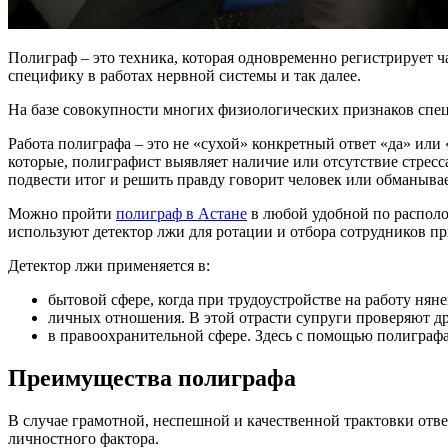
Полиграф – это техника, которая одновременно регистрирует 
специфику в работах нервной системы и так далее.
На базе совокупности многих физиологических признаков спец
Работа полиграфа – это не «сухой» конкретный ответ «да» или
которые, полиграфист выявляет наличие или отсутствие стресс
подвести итог и решить правду говорит человек или обманывае
Можно пройти
полиграф в Астане
в любой удобной по располо
используют детектор лжи для ротации и отбора сотрудников п
Детектор лжи применяется в:
бытовой сфере, когда при трудоустройстве на работу нян
личных отношения. В этой отрасти супруги проверяют др
в правоохранительной сфере. Здесь с помощью полиграфа
Преимущества полиграфа
В случае грамотной, неспешной и качественной трактовки отве
личностного фактора.