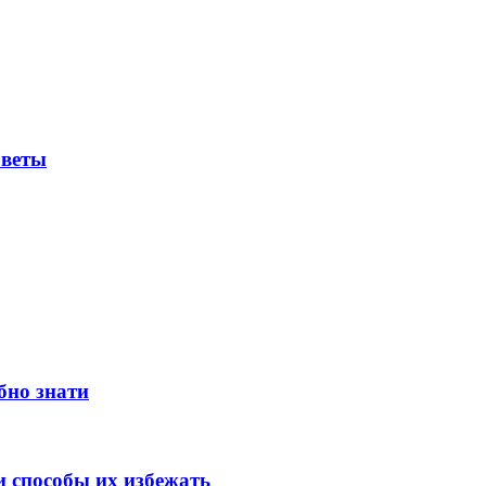
оветы
бно знати
 способы их избежать