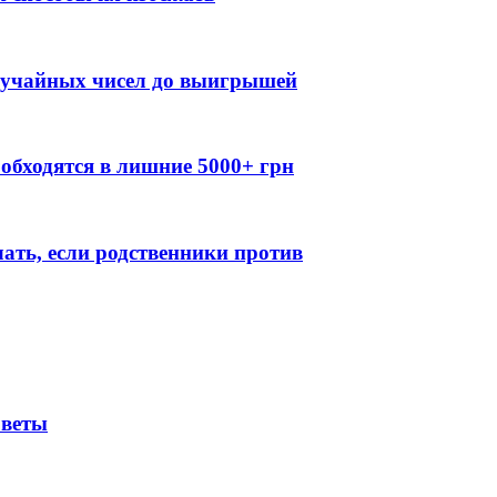
случайных чисел до выигрышей
обходятся в лишние 5000+ грн
лать, если родственники против
оветы