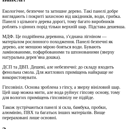
Екологічне, безпечне та затишне дерево. Такі панелі добре
виглядають і покриті захисною від шкідників, води, грибка.
Панелі з цільного дерева дорогі, тому багато виробників
роблять з цінних порід тільки верхній шар. Підстава дешевша.
МДФ. Це подрібнена деревина, з’єднана лігніном —
матеріалом рослинного походження. Панелі безпечні як
дерево, але меншою мірою бояться води. Бувають
ламінованими, пофарбованими та шпонованими (зверху
натуральна дерев’яна дошка).
ДСП та ДВП. Дешеві, але небезпечні: до складу входить
фенольна смола. Для житлових приміщень найкраще не
використовувати.
Гіпсовініл. Основа зроблена з гіпсу, а зверху вініловий шар.
Цей шар можна мити, але вода руйнує гіпсову основу, тому
для вологих приміщень гіпсовінілу не підійде.
Також зустрічаються панелі зі скла, бамбука, пробки,
алюмінію, ПВХ та багатьох інших матеріалів. Вище
перераховані лише основні.