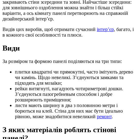
закривають стіни зсередини та зовні. Найчастіше зсередини:
для зовнішнього оздоблення можна знайти і більш стійкі
варіанти, а ось кімнату панелі перетворюють на справжній
дизайнерський інтер’єр.
Видів цих виробів, щоб отримати сучасний
інтерʼєр
,
багато, і
в кожного свої особливості та плюси.
Види
За розміром та формою панелі поділяються на три типи:
плитки квадратні чи прямокутні, часто імітують дерево
чи камінь. Щодо невеликі. З’єднуються замками та
підходять для мозаїки;
рейки витягнуті, нагадують чотириметрові дошки.
З’єднуються пазогребневым способом і добре
розширюють приміщення;
листи мають ширину в два з половиною метри і
борються на клей. Стіна для них має бути ідеально
рівною, може знадобитися невеликий
ремонт
.
З яких матеріалів роблять стінові
панелі?