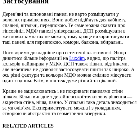
Застосування
Дерев’яні та шпоновані панелі не варто розміщувати у
вологих приміщеннях. Вони добре підійдуть для кабінету,
спальні, вітальні, передпокою. Те саме можна сказати про
гіпсовініл. МДФ панелі універсальні. ДСП розміщувати в
житлових кімнатах не можна, тому краще використовувати
такі панелі для передпокою, комори, балкона, вбиральні.
Поговоримо докладніше про естетичні властивості. Якщо
дивитися більше інформації на
Luxdim
, видно, що палітра
кольорів найширша у МДФ. ДСП також тішить відтінками,
але небезпека не дозволяє застосовувати плити так широко. А
ось різні фактури та кольори МДФ можна сміливо міксувати
один з одним. Втім, вініл теж дуже різний та цікавий.
Краще не зациклюватись і не покривати панелями стіни
цілком. Більш вигідне з дизайнерської точки зору рішення —
акцентна стіна, ніша, панно. У спальні така деталь знаходиться
за узголів’ям. Експериментувати можна і з укладанням,
створюючи абстрактні та геометричні візерунки.
RELATED ARTICLES