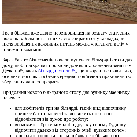
Гра в більярд вже давно перетворилася на розвагу статусних
чоловіків. Більшість із них часто збираються у закладах, де
після вирішення важливих питань можна «поганяти кулі» у
приємній компанії.
Зараз багато бізнесменів почали купувати більярдні столи для
дому, щоб прикрашати рідкісне дозвілля улюбленим заняттям.
Деякі набувають
більярдні столи бу
, що в корені неправильно,
оскільки його якість безпосередньо пов’язана з правильністю
зберігання даного предмета.
Придбання нового більярдного столу для будинку має низку
переваг:
для любителів гри на більярді, такий вид відпочинку
принесе багато користі та дозволить повністю
відволіктися від думок про роботу;
ви можете зібрати компанію друзів у своєму будинку і
відпочити далеко від сторонніх очей, вузьким колом;
заощадите гроші та час на поїздках до більярдного