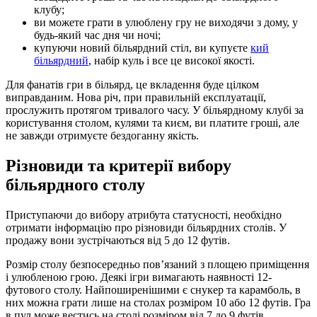
клубу;
ви можете грати в улюблену гру не виходячи з дому, у
будь-який час дня чи ночі;
купуючи новий більярдний стіл, ви купуєте
кий
більярдний
, набір куль і все це високої якості.
Для фанатів гри в більярд, це вкладення буде цілком
виправданим. Нова річ, при правильній експлуатації,
прослужить протягом тривалого часу. У більярдному клубі за
користування столом, кулями та києм, ви платите гроші, але
не завжди отримуєте бездоганну якість.
Різновиди та критерії вибору
більярдного столу
Приступаючи до вибору атрибута статусності, необхідно
отримати інформацію про різновиди більярдних столів. У
продажу вони зустрічаються від 5 до 12 футів.
Розмір столу безпосередньо пов’язаний з площею приміщення
і улюбленою грою. Деякі ігри вимагають наявності 12-
футового столу. Найпоширенішими є снукер та карамболь, в
них можна грати лише на столах розміром 10 або 12 футів. Гра
в пул може вестись на столі розміром від 7 до 9 футів.