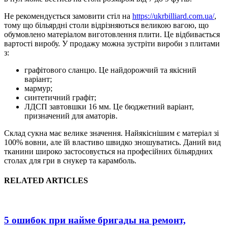
Не рекомендується замовити стіл на
https://ukrbilliard.com.ua/
,
тому що більярдні столи відрізняються великою вагою, що
обумовлено матеріалом виготовлення плити. Це відбивається
вартості виробу. У продажу можна зустріти вироби з плитами
з:
графітового сланцю. Це найдорожчий та якісний
варіант;
мармур;
синтетичний графіт;
ЛДСП завтовшки 16 мм. Це бюджетний варіант,
призначений для аматорів.
Склад сукна має велике значення. Найякіснішим є матеріал зі
100% вовни, але їй властиво швидко зношуватись. Даний вид
тканини широко застосовується на професійних більярдних
столах для гри в снукер та карамболь.
RELATED ARTICLES
5 ошибок при найме бригады на ремонт,