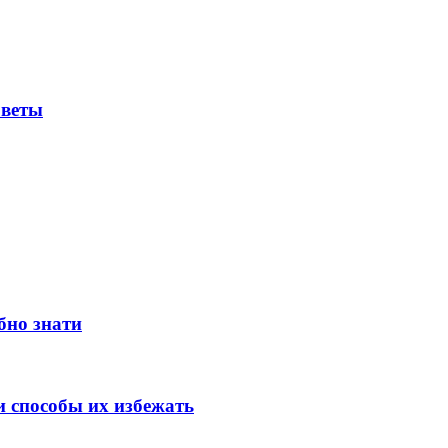
оветы
бно знати
 способы их избежать