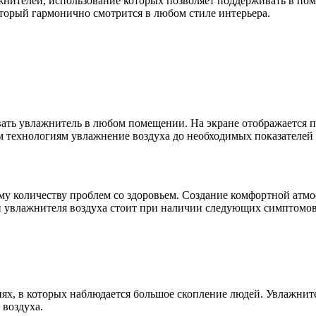
ажнителей, использование которых позволяет поддерживать в п
торый гармонично смотрится в любом стиле интерьера.
вать увлажнитель в любом помещении. На экране отображается 
 технологиям увлажнение воздуха до необходимых показателей 
ому количеству проблем со здоровьем. Создание комфортной атм
и увлажнителя воздуха стоит при наличии следующих симптомов
ях, в которых наблюдается большое скопление людей. Увлажните
 воздуха.