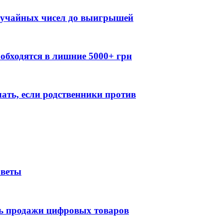
случайных чисел до выигрышей
обходятся в лишние 5000+ грн
лать, если родственники против
оветы
ть продажи цифровых товаров