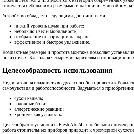
Модель Fresh Air 24L относится к категории современных увл
отличается небольшими размерами и лаконичным дизайном, ко
Устройство обладает следующими достоинствами:
низкий уровень шума при работе;
небольшой вес и мобильность;
отображение информации на экране;
эффективное и быстрое увлажнение.
Компактные размеры и простота монтажа позволяет устанавли
показателях. Благодаря четырем испарителям и инновационным
Целесообразность использования
Недостаточная влажность воздуха способна привести к больш
самочувствия и работоспособности. Задуматься о приобретени
сухой кашель;
головные боли;
аллергические реакции;
хроническая усталость.
Целесообразно установить Fresh Air 24L в небольших помещени
работа отопительных приборов приводит к чрезмерной сухости