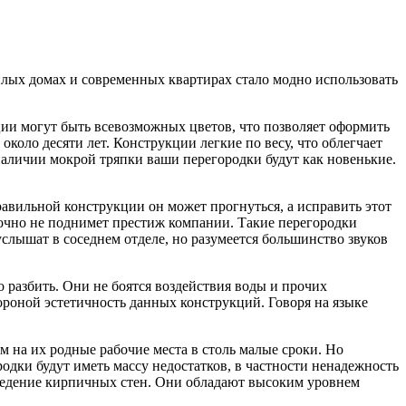
илых домах и современных квартирах стало модно использовать
ии могут быть всевозможных цветов, что позволяет оформить
оло десяти лет. Конструкции легкие по весу, что облегчает
наличии мокрой тряпки ваши перегородки будут как новенькие.
равильной конструкции он может прогнуться, а исправить этот
точно не поднимет престиж компании. Такие перегородки
слышат в соседнем отделе, но разумеется большинство звуков
 разбить. Они не боятся воздействия воды и прочих
тороной эстетичность данных конструкций. Говоря на языке
 на их родные рабочие места в столь малые сроки. Но
одки будут иметь массу недостатков, в частности ненадежность
озведение кирпичных стен. Они обладают высоким уровнем