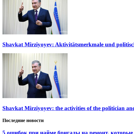
Shavkat Mirziyoyev: Aktivitätsmerkmale und politisc
Shavkat Mirziyoyev: the activities of the politician and
Последние новости
5 ошибок при найме бригады на ремонт, которые 