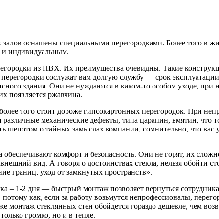
х залов оснащены специальными перегородками.
Более того в ж
м и индивидуальным.
егородки из ПВХ. Их преимущества очевидны. Такие конструкц
ерегородки сослужат вам долгую службу — срок эксплуатации ок
сного здания. Они не нуждаются в каком-то особом уходе, при 
их появляется ржавчина.
, более того стоит дороже гипсокартонных перегородок. При неп
я различные механические дефекты, типа царапин, вмятин, что 
ь шепотом о тайных замыслах компании, сомнительно, что вас у
 обеспечивают комфорт и безопасность. Они не горят, их сложно
 внешний вид. А говоря о достоинствах стекла, нельзя обойти с
ие границ, уход от замкнутых пространств».
а – 1-2 дня — быстрый монтаж позволяет вернуться сотрудникам
отому как, если за работу возьмутся непрофессионалы, перегор
е же монтаж стеклянных стен обойдется гораздо дешевле, чем в
только громко, но и в тепле.