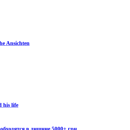
he Ansichten
 his life
обходятся в лишние 5000+ грн