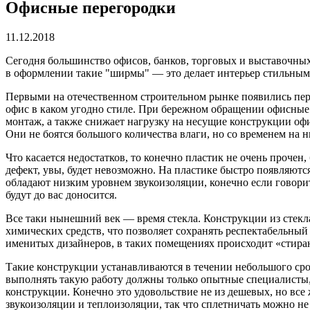
Офисные перегородки
11.12.2018
Сегодня большинство офисов, банков, торговых и выставочны
в оформлении такие "ширмы" — это делает интерьер стильны
Первыми на отечественном строительном рынке появились пер
офис в каком угодно стиле. При бережном обращении офисные п
монтаж, а также снижает нагрузку на несущие конструкции офи
Они не боятся большого количества влаги, но со временем на н
Что касается недостатков, то конечно пластик не очень прочен
дефект, увы, будет невозможно. На пластике быстро появляютс
обладают низким уровнем звукоизоляции, конечно если говорит
будут до вас доносится.
Все таки нынешний век — время стекла. Конструкции из стекла
химических средств, что позволяет сохранять респектабельный
именитых дизайнеров, в таких помещениях происходит «стиран
Такие конструкции устанавливаются в течении небольшого срок
выполнять такую работу должны только опытные специалисты, п
конструкции. Конечно это удовольствие не из дешевых, но вс
звукоизоляции и теплоизоляции, так что сплетничать можно не 