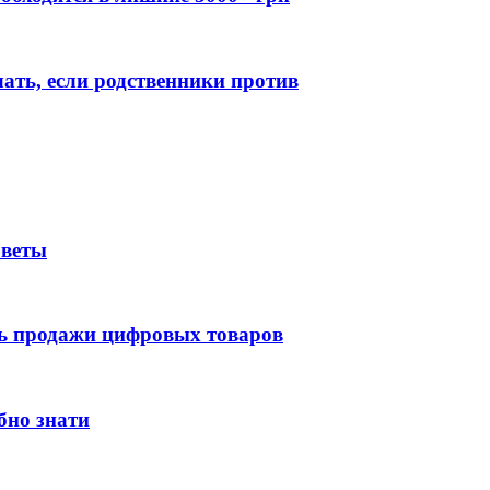
лать, если родственники против
оветы
ть продажи цифровых товаров
бно знати