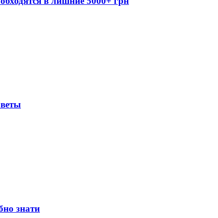
обходятся в лишние 5000+ грн
оветы
бно знати