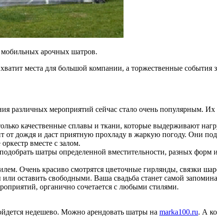
 мобильных арочных шатров.
ватит места для большой компании, а торжественные события з
ия различных мероприятий сейчас стало очень популярным. Их 
олько качественные сплавы и ткани, которые выдерживают нагр
 от дождя и даст приятную прохладу в жаркую погоду. Они подх
оркестр вместе с залом.
обрать шатры определенной вместительности, разных форм и ра
лем. Очень красиво смотрятся цветочные гирлянды, связки шар
 или оставить свободными. Ваша свадьба станет самой запомина
роприятий, органично сочетается с любыми стилями.
ойдется недешево. Можно арендовать шатры на
marka100.ru
. А к