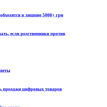
обходятся в лишние 5000+ грн
лать, если родственники против
оветы
ть продажи цифровых товаров