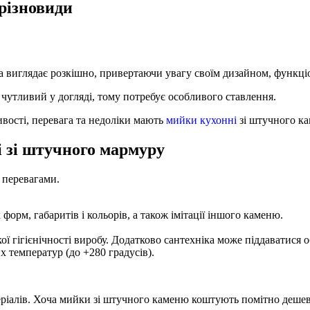
різновиди
ка виглядає розкішно, привертаючи увагу своїм дизайном, функц
 чутливий у догляді, тому потребує особливого ставлення.
ивості, перевага та недоліки мають
мийки кухонні
зі штучного к
і зі штучного мармуру
 перевагами.
орм, габаритів і кольорів, а також імітації іншого каменю.
кої гігієнічності виробу. Додатково сантехніка може піддаватися
х температур (до +280 градусів).
еріалів. Хоча мийки зі штучного каменю коштують помітно дешевш