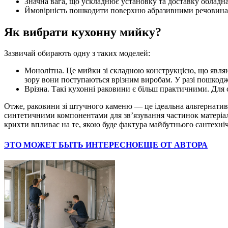
Значна вага, що ускладнює установку та доставку обладн
Ймовірність пошкодити поверхню абразивними речовина
Як вибрати кухонну мийку?
Зазвичай обирають одну з таких моделей:
Монолітна. Це мийки зі складною конструкцією, що являют
зору вони поступаються врізним виробам. У разі пошкоджен
Врізна. Такі кухонні раковини є більш практичними. Для 
Отже, раковини зі штучного каменю — це ідеальна альтернатив
синтетичними компонентами для зв’язування частинок матеріалу.
крихти впливає на те, якою буде фактура майбутнього сантехні
ЭТО МОЖЕТ БЫТЬ ИНТЕРЕСНО
ЕЩЕ ОТ АВТОРА