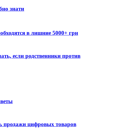
бно знати
обходятся в лишние 5000+ грн
лать, если родственники против
оветы
ть продажи цифровых товаров