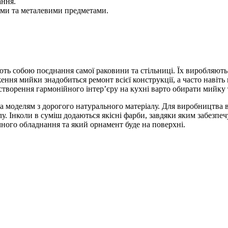
ання.
ми та металевими предметами.
ь собою поєднання самої раковини та стільниці. Їх виробляють 
ня мийки знадобиться ремонт всієї конструкції, а часто навіть п
створення гармонійного інтер’єру на кухні варто обирати мийку т
а моделям з дорогого натурального матеріалу. Для виробництва 
 Інколи в суміш додаються якісні фарби, завдяки яким забезпечуєт
чного обладнання та який орнамент буде на поверхні.