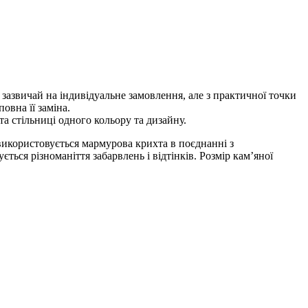
зазвичай на індивідуальне замовлення, але з практичної точки
овна її заміна.
а стільниці одного кольору та дизайну.
використовується мармурова крихта в поєднанні з
ься різноманіття забарвлень і відтінків. Розмір кам’яної