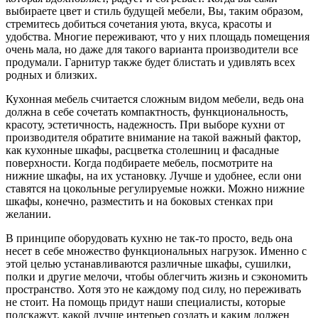
выбираете цвет и стиль будущей мебели, Вы, таким образом,
стремитесь добиться сочетания уюта, вкуса, красоты и
удобства. Многие переживают, что у них площадь помещения
очень мала, но даже для такого варианта производители все
продумали. Гарнитур также будет блистать и удивлять всех
родных и близких.
Кухонная мебель считается сложным видом мебели, ведь она
должна в себе сочетать компактность, функциональность,
красоту, эстетичность, надежность. При выборе кухни от
производителя обратите внимание на такой важный фактор,
как кухонные шкафы, расцветка столешниц и фасадные
поверхности. Когда подбираете мебель, посмотрите на
нижние шкафы, на их установку. Лучше и удобнее, если они
ставятся на цокольные регулируемые ножки. Можно нижние
шкафы, конечно, разместить и на боковых стенках при
желании.
В принципе оборудовать кухню не так-то просто, ведь она
несет в себе множество функциональных нагрузок. Именно с
этой целью устанавливаются различные шкафы, сушилки,
полки и другие мелочи, чтобы облегчить жизнь и сэкономить
пространство. Хотя это не каждому под силу, но переживать
не стоит. На помощь придут наши специалисты, которые
подскажут, какой лучше интерьер создать и каким должен