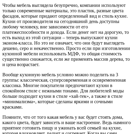
Чтобы мебель выглядела безупречно, компании используют
только современные материалы, это пластик, разные цвета
фасадов, которые придают определенный вид и стиль кухне.
Кухни от производителя на сегодняшний день доступны
любому человеку, вне зависимости от его
платежеспособности и дохода. Если денег нет на дорогую, то
есть выход из этой ситуации – теперь выпускают кухни
эконом-класса. Но это не означает, что они будут выглядеть
дешево, серо и некачественно. Просто если при изготовлении
кухонной мебели использовать МДФ, то общая стоимость
существенно снижается, если же применять массив дерева, то
и цена возрастает.
Вообще кухонную мебель условно можно поделить на 3
группы: классическая, суперсовременная и осовремененная
классика. Многие покупатели предпочитают кухни в
спокойном стиле с нежными тонами. Для любителей моды
больше подходит кухни в стиле «хай-тек», а также в стиле
«минимализма», которые сделаны яркими и сочными
красками.
Помните, что от того какая мебель у вас будет стоять дома,
какого цвета, будет зависеть и ваше настроение. Ведь намного
приятнее готовить пищу и ужинать всей семьей на кухне,
которая вдохновляет, радует и согревает. Когда вы сами