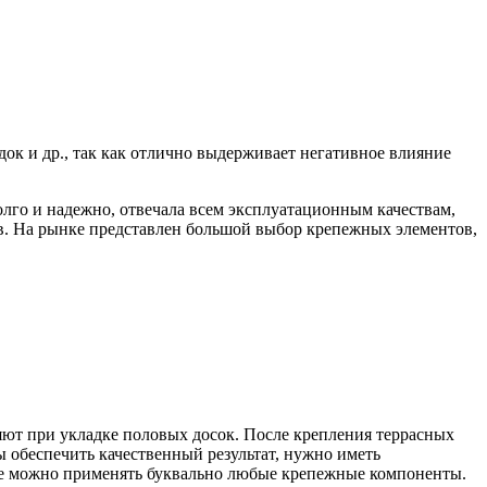
док и др., так как отлично выдерживает негативное влияние
олго и надежно, отвечала всем эксплуатационным качествам,
в. На рынке представлен большой выбор крепежных элементов,
яют при укладке половых досок. После крепления террасных
ы обеспечить качественный результат, нужно иметь
чае можно применять буквально любые крепежные компоненты.