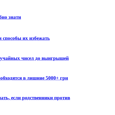
бно знати
 способы их избежать
случайных чисел до выигрышей
обходятся в лишние 5000+ грн
лать, если родственники против