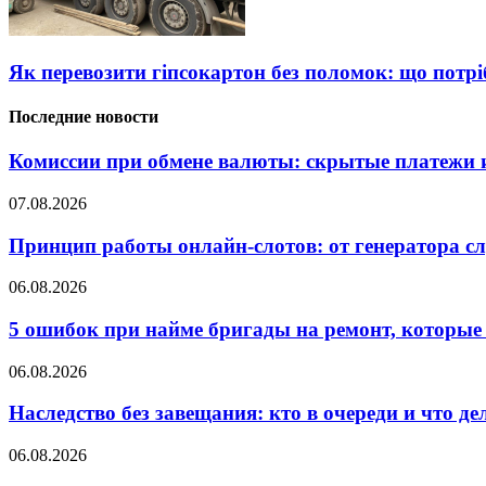
Як перевозити гіпсокартон без поломок: що потрі
Последние новости
Комиссии при обмене валюты: скрытые платежи и
07.08.2026
Принцип работы онлайн-слотов: от генератора 
06.08.2026
5 ошибок при найме бригады на ремонт, которые 
06.08.2026
Наследство без завещания: кто в очереди и что де
06.08.2026