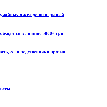
случайных чисел до выигрышей
обходятся в лишние 5000+ грн
лать, если родственники против
оветы