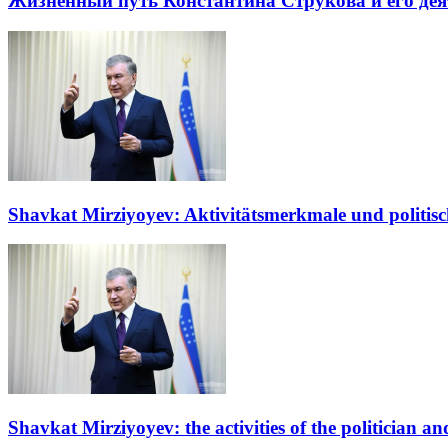
Жизненный путь Константина Струкова и его дея
Shavkat Mirziyoyev: Aktivitätsmerkmale und politisc
Shavkat Mirziyoyev: the activities of the politician and