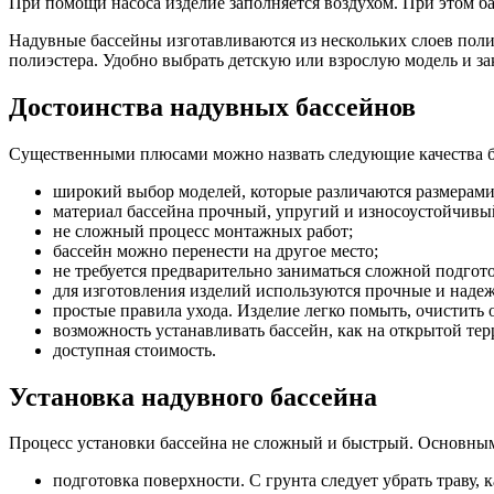
При помощи насоса изделие заполняется воздухом. При этом б
Надувные бассейны изготавливаются из нескольких слоев полих
полиэстера. Удобно выбрать детскую или взрослую модель и за
Достоинства надувных бассейнов
Существенными плюсами можно назвать следующие качества б
широкий выбор моделей, которые различаются размерами
материал бассейна прочный, упругий и износоустойчивы
не сложный процесс монтажных работ;
бассейн можно перенести на другое место;
не требуется предварительно заниматься сложной подгото
для изготовления изделий используются прочные и надеж
простые правила ухода. Изделие легко помыть, очистить о
возможность устанавливать бассейн, как на открытой те
доступная стоимость.
Установка надувного бассейна
Процесс установки бассейна не сложный и быстрый. Основным
подготовка поверхности. С грунта следует убрать траву,