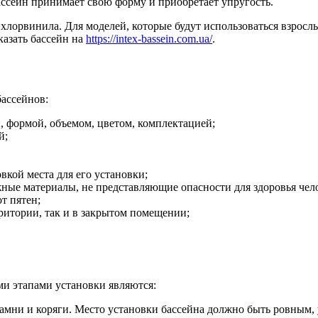
ассейн принимает свою форму и приобретает упругость.
лорвинила. Для моделей, которые будут использоваться взрослы
казать бассейн на
https://intex-bassein.com.ua/
.
ассейнов:
, формой, объемом, цветом, комплектацией;
й;
вкой места для его установки;
ные материалы, не представляющие опасности для здоровья чел
т пятен;
рритории, так и в закрытом помещении;
и этапами установки являются:
 камни и коряги. Место установки бассейна должно быть ровным,