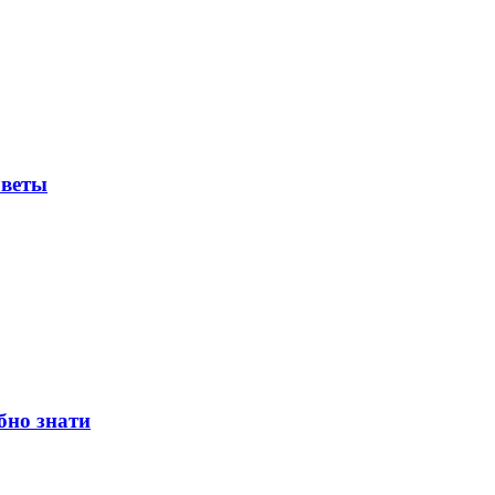
оветы
бно знати