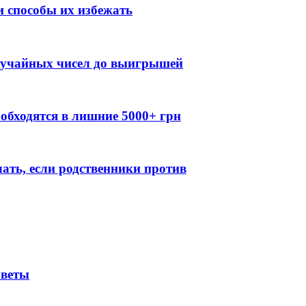
 способы их избежать
случайных чисел до выигрышей
обходятся в лишние 5000+ грн
лать, если родственники против
оветы