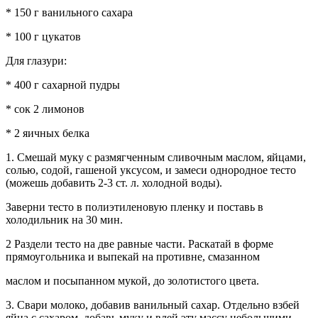
* 150 г ванильного сахара
* 100 г цукатов
Для глазури:
* 400 г сахарной пудры
* сок 2 лимонов
* 2 яичных белка
1. Смешай муку с размягченным сливочным маслом, яйцами,
солью, содой, гашеной уксусом, и замеси однородное тесто
(можешь добавить 2-3 ст. л. холодной воды).
Заверни тесто в полиэтиленовую пленку и поставь в
холодильник на 30 мин.
2 Раздели тесто на две равные части. Раскатай в форме
прямоугольника и выпекай на противне, смазанном
маслом и посыпанном мукой, до золотистого цвета.
3. Свари молоко, добавив ванильный сахар. Отдельно взбей
яйца с сахаром, добавь муку и влей эту массу небольшими