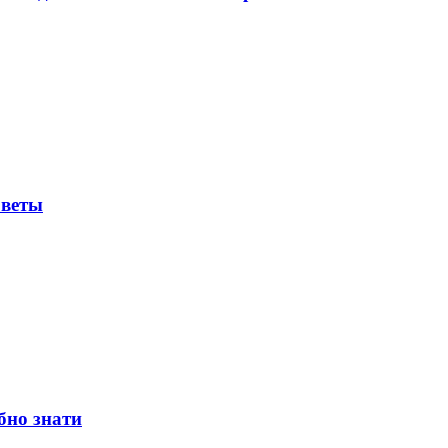
оветы
бно знати