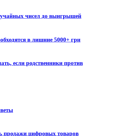
случайных чисел до выигрышей
обходятся в лишние 5000+ грн
лать, если родственники против
оветы
ть продажи цифровых товаров