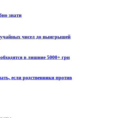
бно знати
случайных чисел до выигрышей
обходятся в лишние 5000+ грн
лать, если родственники против