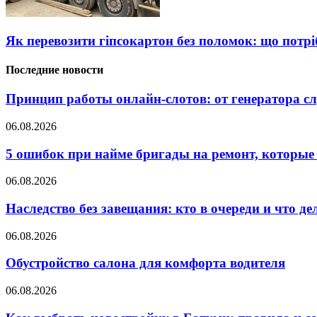
Як перевозити гіпсокартон без поломок: що потрі
Последние новости
Принцип работы онлайн-слотов: от генератора 
06.08.2026
5 ошибок при найме бригады на ремонт, которые 
06.08.2026
Наследство без завещания: кто в очереди и что де
06.08.2026
Обустройство салона для комфорта водителя
06.08.2026