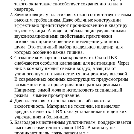
такого окна также способствует сохранению тепла в
квартире.
Звукоизоляция у пластиковых окон соответствует самым
высоким требованиям. Даже обычные конструкции
эффективно препятствуют проникновению в квартиру
звуков с улицы. А модели, обладающие улучшенными
звукоизоляционными свойствами, практически
исключают проникновение в помещение уличного
шума. Это отличный выбор владельцев квартир, для
которых особенно важна тишина.
Создание комфортного микроклимата. Окна ПВХ
снабжаются особыми клапанами для вентиляции. Через
них в комнату входит свежий воздух, а защита от
уличного шума и пыли остается по-прежнему высокой.
В современных оконных конструкциях предусмотрены
возможности для проветривания в разных режимах.
Например, зимой можно использовать специальный
режим – зимнее проветривание.
Для пластиковых окон характерна абсолютная
экологичность. Материал не токсичен, не выделяет
вредных веществ. ПВХ окна устанавливают в детских
учреждениях и больницах.
Благодаря качественным уплотнителям, поддерживается
высокая герметичность окон ПВХ. В комнату не
проникают пыль, грязь, запахи и т.д.