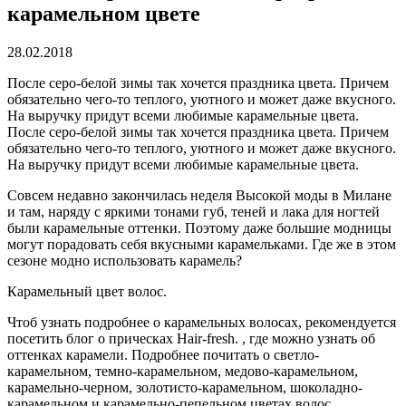
карамельном цвете
28.02.2018
После серо-белой зимы так хочется праздника цвета. Причем
обязательно чего-то теплого, уютного и может даже вкусного.
На выручку придут всеми любимые карамельные цвета.
После серо-белой зимы так хочется праздника цвета. Причем
обязательно чего-то теплого, уютного и может даже вкусного.
На выручку придут всеми любимые карамельные цвета.
Совсем недавно закончилась неделя Высокой моды в Милане
и там, наряду с яркими тонами губ, теней и лака для ногтей
были карамельные оттенки. Поэтому даже большие модницы
могут порадовать себя вкусными карамельками. Где же в этом
сезоне модно использовать карамель?
Карамельный цвет волос.
Чтоб узнать подробнее о карамельных волосах, рекомендуется
посетить блог о прическах Hair-fresh. , где можно узнать об
оттенках карамели. Подробнее почитать о светло-
карамельном, темно-карамельном, медово-карамельном,
карамельно-черном, золотисто-карамельном, шоколадно-
карамельном и карамельно-пепельном цветах волос.