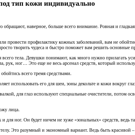
 под тип кожи индивидуально
что обращают, наверное, больше всего внимание.
Ровная и гладкая
или провести профилактику кожных заболеваний, вам не обойтись
а просто творить чудеса и быстро поможет вам решить основные 
 всего тела. Девушки понимают, как много нужно прилагать уси
тела, рук, ног… Это еще не весь арсенал средств, который испол
 обойтись всего тремя средствами.
яет использовать его для шеи, зоны декольте и кожи вокруг глаз
валкой, для глаз используют специальные очистители, потом ос
ожу лица.
 и для ног. Он будет ничем не хуже «зональных» средств, ведь та
телу. Это разумный и экономный вариант. Ведь быть красивой – 