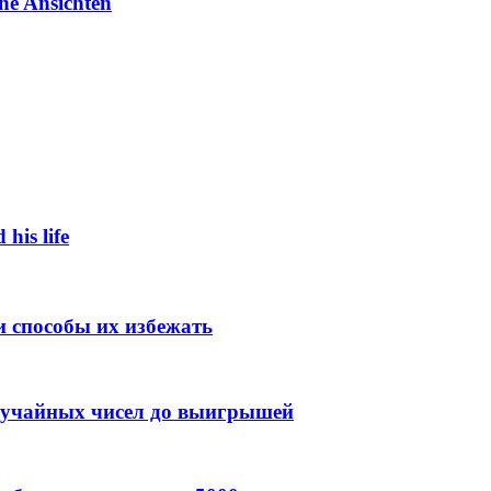
he Ansichten
 his life
 способы их избежать
случайных чисел до выигрышей