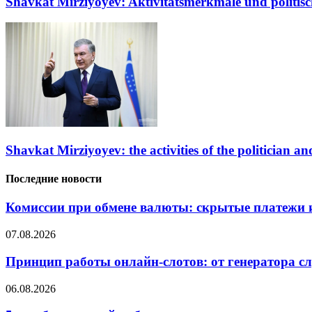
Shavkat Mirziyoyev: Aktivitätsmerkmale und politisc
Shavkat Mirziyoyev: the activities of the politician and
Последние новости
Комиссии при обмене валюты: скрытые платежи и
07.08.2026
Принцип работы онлайн-слотов: от генератора 
06.08.2026