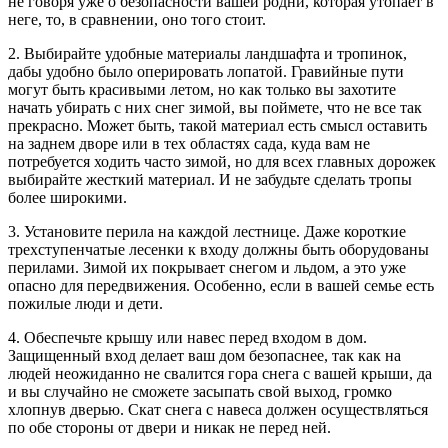
не говоря уже о безопасности вашей родни, которая утопает в
неге, то, в сравнении, оно того стоит.
2. Выбирайте удобные материалы ландшафта и тропинок,
дабы удобно было оперировать лопатой. Гравийные пути
могут быть красивыми летом, но как только вы захотите
начать убирать с них снег зимой, вы поймете, что не все так
прекрасно. Может быть, такой материал есть смысл оставить
на заднем дворе или в тех областях сада, куда вам не
потребуется ходить часто зимой, но для всех главных дорожек
выбирайте жесткий материал. И не забудьте сделать тропы
более широкими.
3. Установите перила на каждой лестнице. Даже короткие
трехступенчатые лесенки к входу должны быть оборудованы
перилами. Зимой их покрывает снегом и льдом, а это уже
опасно для передвижения. Особенно, если в вашей семье есть
пожилые люди и дети.
4. Обеспечьте крышу или навес перед входом в дом.
Защищенный вход делает ваш дом безопаснее, так как на
людей неожиданно не свалится гора снега с вашей крыши, да
и вы случайно не сможете засыпать свой выход, громко
хлопнув дверью. Скат снега с навеса должен осуществляться
по обе стороны от двери и никак не перед ней.