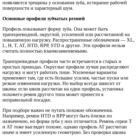
появляются трещины у основания зуба, истирание рабочей
поверхности и характерный шум.
Основные профили зубчатых ремней
Профиль показывает форму зуба. Она может быть
трапециевидной, округлой, усиленной или рассчитанной на
повышенную нагрузку. Распространенные обозначения — XL,
L, H, T, AT, HTD, RPP, STD и другие. Эти профили нельзя
считать полностью взаимозаменяемыми.
Трапециевидные профили часто встречаются в старых и
простых приводах. Округлые профили лучше распределяют
нагрузку и могут работать тише. Усиленные варианты
применяют там, где есть большие усилия, частые пуски или
резкие изменения нагрузки. Но выбор всегда зависит от
шкива: если шкив рассчитан на один профиль, установка
похожего ремня другого типа может привести к
неправильной посадке.
При подборе важно не путать похожие обозначения.
Например, ремни HTD и RPP могут быть близки по
назначению, но форма зуба у них отличается. Ремень серии T
и AT тоже выглядит похоже, однако профиль AT рассчитан
иначе и имеет усиленную геометрию. Без проверки шкива