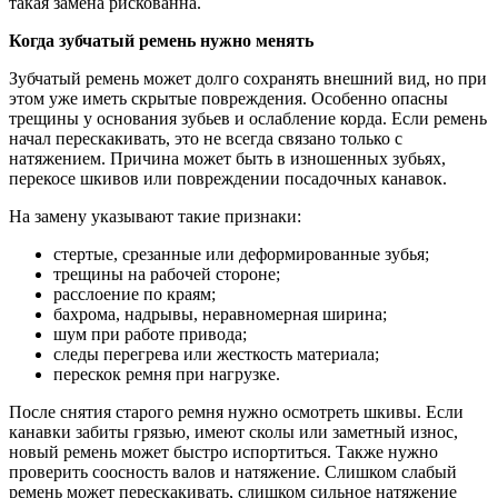
такая замена рискованна.
Когда зубчатый ремень нужно менять
Зубчатый ремень может долго сохранять внешний вид, но при
этом уже иметь скрытые повреждения. Особенно опасны
трещины у основания зубьев и ослабление корда. Если ремень
начал перескакивать, это не всегда связано только с
натяжением. Причина может быть в изношенных зубьях,
перекосе шкивов или повреждении посадочных канавок.
На замену указывают такие признаки:
стертые, срезанные или деформированные зубья;
трещины на рабочей стороне;
расслоение по краям;
бахрома, надрывы, неравномерная ширина;
шум при работе привода;
следы перегрева или жесткость материала;
перескок ремня при нагрузке.
После снятия старого ремня нужно осмотреть шкивы. Если
канавки забиты грязью, имеют сколы или заметный износ,
новый ремень может быстро испортиться. Также нужно
проверить соосность валов и натяжение. Слишком слабый
ремень может перескакивать, слишком сильное натяжение