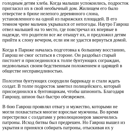
голодным детям хлеба. Когда малыши успокоились, подросток
пригласил их в свой необычный дом. Жилищем его было
отверстие в брюхе нелепого деревянного слона,
установленного на одной из парижских площадей. В его
темном чреве мальчик укрывался от непогоды. Наутро Гаврош
отвел малышей на то место, где повстречал их впервые в
надежде, что родители все же отыщут их, и предложил детям
прийти к слону вечером, если им не удастся вернуться домой.
Когда в Париже началась подготовка к большому восстанию,
Гаврош не смог остаться в стороне. Он раздобыл старый
пистолет и присоединился к толпе бунтующих сограждан,
недовольных своим бедственным положением и царящей в
обществе несправедливостью.
Полсотни бунтующих соорудили баррикаду и стали ждать
солдат. В толпе подросток заметил полицейского, который
присоединился к бунтовщикам, чтобы шпионить. Благодаря
Гаврошу, шпион был быстро обезврежен.
В бою Гаврош проявлял отвагу и мужество, которыми не
могли похвастаться многие взрослые мужчины. Во время
перестрелки с солдатами у революционеров закончились
патроны. Исход битвы был предрешен. Но Гаврош вышел из
укрытия и принялся собирать патроны, отыскивая их у