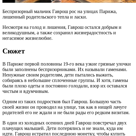
Беспризорный мальчик Гаврош рос на улицах Парижа,
лишенный родительского тепла и ласки.
Несмотря на голод и лишения, Гаврош остался добрым и
великодушным, а также сохранил жизнерадостность и
негасимое жизнелюбие.
Сюжет
В Париже первой половины 19-го века узкие грязные улочки
были заполнены беспризорниками. Их называли гаменами.
Ненужные своим родителям, дети пытались выжить,
собираясь в небольшие сплоченные группы. И хотя, гамены
были плохо одеты и постоянно голодали, взор их оставался
чистым и вдумчивым.
Одним из таких подростков был Гаврош. Большую часть
своей жизни он проводил на улице, так как в нищей лачуге
родителей его не ждали и не были рады его редким визитам.
В один из холодных осенних дней Гаврош повстречал двух
плачущих малышей. Дети потерялись и не знали, куда им
идти. Гаврош истратил последнюю монетку, чтобы купить