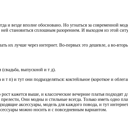
да и везде вполне обосновано.
Но угнаться за современной мод
за ней становиться сплошным разорением. И выходом из этой си
пать их лучше через интернет. Во-первых это дешевле, а во-вто
(свадьба, выпускной и т д).
и т п) и тут они подразделяться: коктейльное (короткое и обле
о рост кажется выше, и классические вечерние платья подходят
 прелести, Они модны и стильные всегда. Только иметь одно пла
дходящие аксессуары, модель для каждого повода, и тут интерн
аксессуары можно носить и с повседневным вариантом.