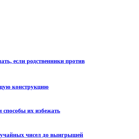
лать, если родственники против
ящую конструкцию
 способы их избежать
случайных чисел до выигрышей