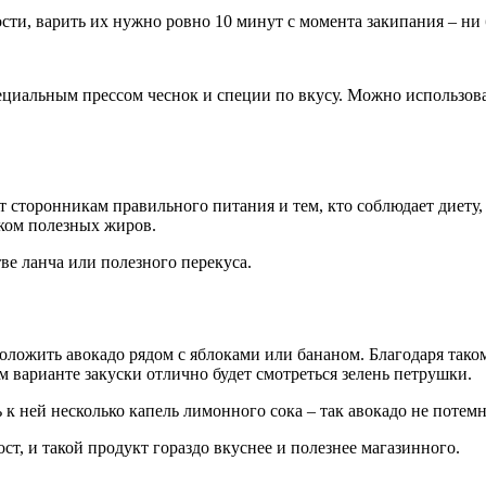
сти, варить их нужно ровно 10 минут с момента закипания – ни
ециальным прессом чеснок и специи по вкусу. Можно использова
т сторонникам правильного питания и тем, кто соблюдает диету, 
иком полезных жиров.
ве ланча или полезного перекуса.
оложить авокадо рядом с яблоками или бананом. Благодаря таком
м варианте закуски отлично будет смотреться зелень петрушки.
ь к ней несколько капель лимонного сока – так авокадо не потемн
ст, и такой продукт гораздо вкуснее и полезнее магазинного.