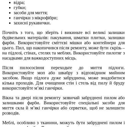
відра;
губки;
засоби для миття;
ганчірки з мікрофібри;
захисні рукавички.
Почніть з того, що зберіть і викиньте всі великі залишки
будівельних матеріалів: пакування, шматки плитки, залишки
фарби. Використовуйте сміттєві мішки або контейнери для
цього. Пил, що накопичився після ремонту, може бути скрізь –
на підлозі, стінах, стелях та меблях. Використовуйте пилотяг з
насадками для важкодоступних місць.
Після пилососіння переходьте до миття підлоги.
Використовуйте моп або швабру з відповідним мийним
засобом. Якщо підлога дуже забруднена, може знадобитися
кілька проходів. Для очищення стін і стель від пилу й бруду
використовуйте м’які ганчірки.
Вікна та двері після ремонту зазвичай забруднені пилом або
залишками фарби. Використовуйте спеціальні засоби для
миття скла й м’які ганчірки або серветки, щоб не залишити
розводів.
Меблі, особливо з тканини, можуть бути забруднені пилом і