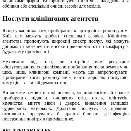
залишками фарби. Використовуйте пилотяг з насадкою для
оббивки або спеціальні очисні засоби для меблів.
Послуги клінінгових агентств
Якщо у вас нема часу, прибирання квартир після ремонту в м.
Київ вам можуть зробити спеціальні сервіси. Клінінгові
агентства пропонують широкий спектр послуг, які можуть
допомогти забезпечити високий рівень чистоти й комфорту в
будь-якому приміщенні.
Незалежно від того, чи потрібне вам регулярне
обслуговування, спеціалізоване прибирання після ремонту чи
щось інше, клінінгові компанії мають що запропонувати.
Прибирання після ремонту не є надто дорогою послугою,
тому ціна зазвичай демократична.
Ви можете замовити такі послуги, як пилососіння й вологе
прибирання підлоги, очищення стін, стель, плінтусів,
хімчистка, миття вікон і дверей, видалення залишків
будівельних матеріалів. Додаткові послуги, як правило,
охоплюють прасування й прання білизни, дезінфекцію
поверхонь і повітря в приміщеннях.
RELATED ARTICLES