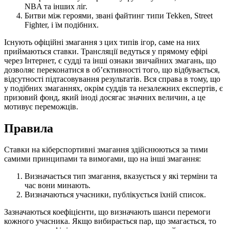
NBA та інших ліг.
Битви між героями, звані файтинг типи Tekken, Street
Fighter, і їм подібних.
Існують офіційні змагання з цих типів ігор, саме на них
приймаються ставки. Трансляції ведуться у прямому ефірі
через Інтернет, є судді та інші ознаки звичайних змагань, що
дозволяє переконатися в об’єктивності того, що відбувається,
відсутності підтасовування результатів. Вся справа в тому, що
у подібних змаганнях, окрім суддів та незалежних експертів, є
призовий фонд, який іноді досягає значних величин, а це
мотивує переможців.
Правила
Ставки на кіберспортивні змагання здійснюються за тими
самими принципами та вимогами, що на інші змагання:
Визначається тип змагання, вказується у які терміни та
час вони минають.
Визначаються учасники, публікується їхній список.
Зазначаються коефіцієнти, що визначають шанси перемоги
кожного учасника. Якщо вибирається пар, що змагається, то