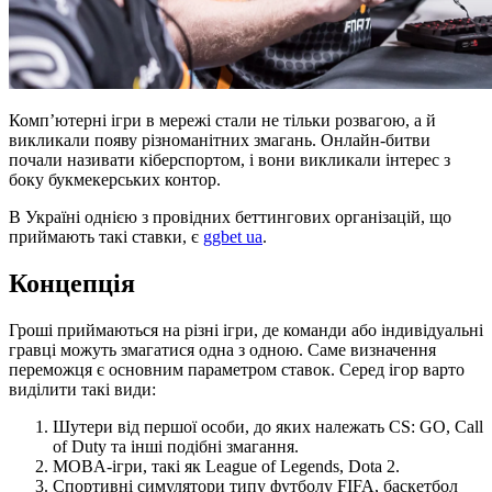
Комп’ютерні ігри в мережі стали не тільки розвагою, а й
викликали появу різноманітних змагань. Онлайн-битви
почали називати кіберспортом, і вони викликали інтерес з
боку букмекерських контор.
В Україні однією з провідних беттингових організацій, що
приймають такі ставки, є
ggbet ua
.
Концепція
Гроші приймаються на різні ігри, де команди або індивідуальні
гравці можуть змагатися одна з одною. Саме визначення
переможця є основним параметром ставок. Серед ігор варто
виділити такі види:
Шутери від першої особи, до яких належать CS: GO, Call
of Duty та інші подібні змагання.
MOBA-ігри, такі як League of Legends, Dota 2.
Спортивні симулятори типу футболу FIFA, баскетбол