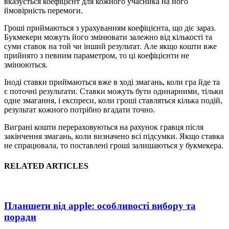
вказується коефіцієнт для кожного учасника на його
ймовірність перемоги.
Гроші приймаються з урахуванням коефіцієнта, що діє зараз.
Букмекери можуть його змінювати залежно від кількості та
суми ставок на той чи інший результат. Але якщо кошти вже
прийнято з певним параметром, то ці коефіцієнти не
змінюються.
Іноді ставки приймаються вже в ході змагань, коли гра йде та
є поточні результати. Ставки можуть бути одинарними, тільки
одне змагання, і експреси, коли гроші ставляться кілька подій,
результат кожного потрібно вгадати точно.
Виграні кошти перераховуються на рахунок гравця після
закінчення змагань, коли визначено всі підсумки. Якщо ставка
не спрацювала, то поставлені гроші залишаються у букмекера.
RELATED ARTICLES
Планшети від apple: особливості вибору та
поради