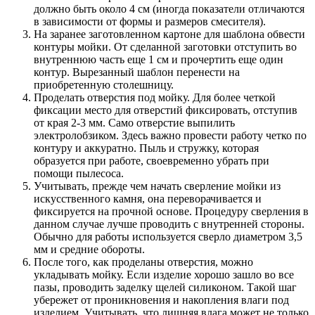
должно быть около 4 см (иногда показатели отличаются
в зависимости от формы и размеров смесителя).
На заранее заготовленном картоне для шаблона обвести
контуры мойки. От сделанной заготовки отступить во
внутреннюю часть еще 1 см и прочертить еще один
контур. Вырезанный шаблон перенести на
приобретенную столешницу.
Проделать отверстия под мойку. Для более четкой
фиксации место для отверстий фиксировать, отступив
от края 2-3 мм. Само отверстие выпилить
электролобзиком. Здесь важно провести работу четко по
контуру и аккуратно. Пыль и стружку, которая
образуется при работе, своевременно убрать при
помощи пылесоса.
Учитывать, прежде чем начать сверление мойки из
искусственного камня, она переворачивается и
фиксируется на прочной основе. Процедуру сверления в
данном случае лучше проводить с внутренней стороны.
Обычно для работы используется сверло диаметром 3,5
мм и средние обороты.
После того, как проделаны отверстия, можно
укладывать мойку. Если изделие хорошо зашло во все
пазы, проводить заделку щелей силиконом. Такой шаг
убережет от проникновения и накопления влаги под
изделием. Учитывать, что лишняя влага может не только