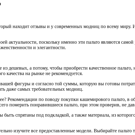
о
торый находит отзывы и у современных модниц по всему миру.
И
оей актуальности, поскольку именно эти пальто являются самой 
 женственности и элегантности.
 не из дешевых, а потому, чтобы приобрести качественное пальт
о качества на рынке не рекомендуется.
 вашей фигуры и согласно той суммы, которую вы готовы потрати
вать даже самых требовательных модниц.
лее? Рекомендации по поводу покупки кашемирового пальто, в об
сего померить понравившиеся пальто, при этом проверив, не дав
ы быть спрятаны под подкладкой, а также материала, из которог
тельно изучите все предоставленные модели. Выбирайте пальто т