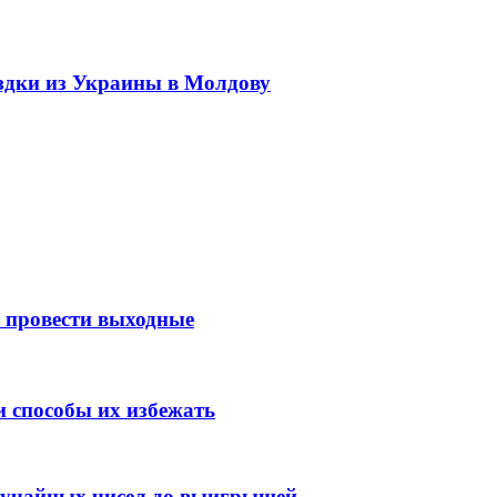
здки из Украины в Молдову
к провести выходные
 способы их избежать
случайных чисел до выигрышей