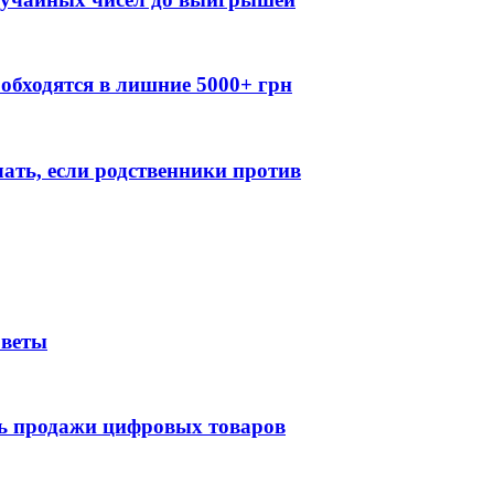
обходятся в лишние 5000+ грн
лать, если родственники против
оветы
ть продажи цифровых товаров